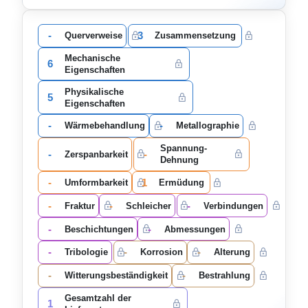
-
3
Querverweise
Zusammensetzung
Mechanische
6
Eigenschaften
Physikalische
5
Eigenschaften
-
-
Wärmebehandlung
Metallographie
Spannung-
-
-
Zerspanbarkeit
Dehnung
-
1
Umformbarkeit
Ermüdung
-
-
-
Fraktur
Schleicher
Verbindungen
-
-
Beschichtungen
Abmessungen
-
-
-
Tribologie
Korrosion
Alterung
-
-
Witterungsbeständigkeit
Bestrahlung
Gesamtzahl der
1