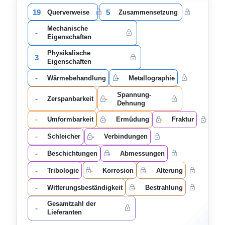
19
5
Querverweise
Zusammensetzung
Mechanische
-
Eigenschaften
Physikalische
3
Eigenschaften
-
-
Wärmebehandlung
Metallographie
Spannung-
-
-
Zerspanbarkeit
Dehnung
-
-
-
Umformbarkeit
Ermüdung
Fraktur
-
-
Schleicher
Verbindungen
-
-
Beschichtungen
Abmessungen
-
-
-
Tribologie
Korrosion
Alterung
-
-
Witterungsbeständigkeit
Bestrahlung
Gesamtzahl der
-
Lieferanten