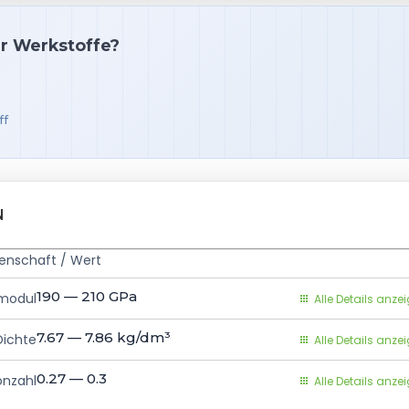
ür Werkstoffe?
ff
N
genschaft / Wert
190 — 210
GPa
smodul
Alle Details anze
7.67 — 7.86
kg/dm³
Dichte
Alle Details anze
0.27 — 0.3
onzahl
Alle Details anze