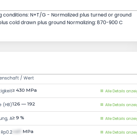
ing conditions: N+T/G - Normalized plus turned or ground
 plus cold drawn plus ground Normalizing: 870-900 C
genschaft / Wert
≥ 430
MPa
igkeit
Alle Details anze
126 — 192
e (HB)
Alle Details anze
≥ 9
%
ung, A
Alle Details anze
val1
MPa
 Rp0.2
Alle Details anze