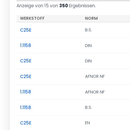
Anzeige von 15 von
350
Ergebnissen.
WERKSTOFF
NORM
C25E
B.S.
1.1158
DIN
C25E
DIN
C25E
AFNOR NF
1.1158
AFNOR NF
1.1158
B.S.
C25E
EN