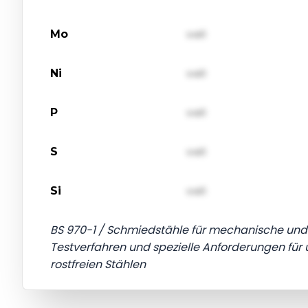
Mo
val1
Ni
val1
P
val1
S
val1
Si
val1
BS 970-1 / Schmiedstähle für mechanische und
Testverfahren und spezielle Anforderungen für
rostfreien Stählen