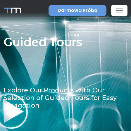
Darmowa Próba
Guided Tours
Explore Our Products with Our
Selection of Guided Tours for Easy
Navigation