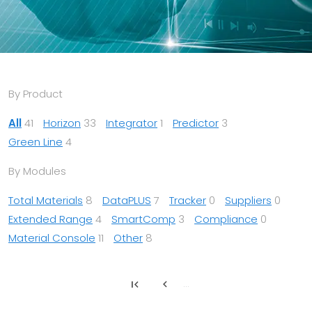
By Product
All
41
Horizon
33
Integrator
1
Predictor
3
Green Line
4
By Modules
Total Materials
8
DataPLUS
7
Tracker
0
Suppliers
0
Extended Range
4
SmartComp
3
Compliance
0
Material Console
11
Other
8
first_page
chevron_left
...