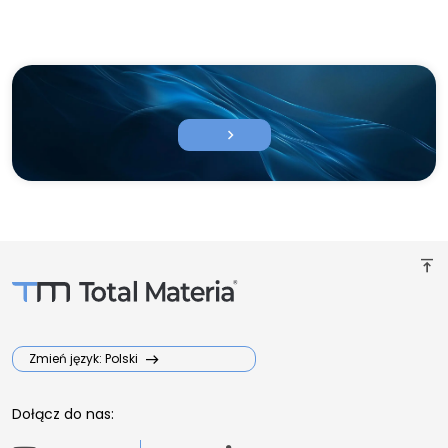
chevron_right
vertical_align_top
Zmień język: Polski
Dołącz do nas: